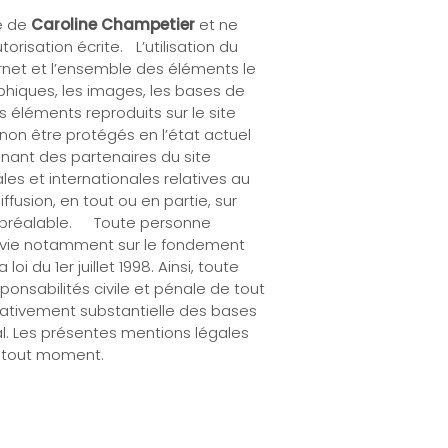
ve de
Caroline Champetier
et ne
risation écrite. L’utilisation du
ernet et l’ensemble des éléments le
hiques, les images, les bases de
s éléments reproduits sur le site
non être protégés en l’état actuel
anant des partenaires du site
les et internationales relatives au
fusion, en tout ou en partie, sur
 et préalable. Toute personne
suivie notamment sur le fondement
du 1er juillet 1998. Ainsi, toute
sponsabilités civile et pénale de tout
tativement substantielle des bases
l. Les présentes mentions légales
à tout moment.