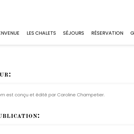
ENVENUE
LES CHALETS
SÉJOURS
RÉSERVATION
G
ur:
om est conçu et édité par Caroline Champetier.
ublication: