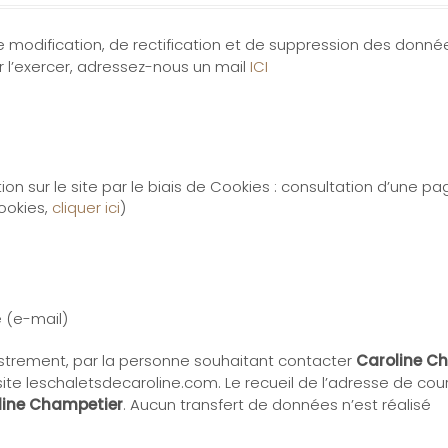
e modification, de rectification et de suppression des donné
our l’exercer, adressez-nous un mail
ICI
n sur le site par le biais de Cookies : consultation d’une pag
ookies,
cliquer ici
)
e (e-mail)
istrement, par la personne souhaitant contacter
Caroline C
ite leschaletsdecaroline.com. Le recueil de l’adresse de courr
line Champetier
. Aucun transfert de données n’est réalisé