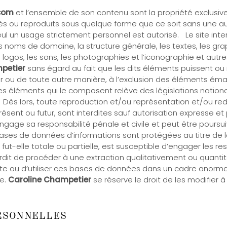
.com
et l’ensemble de son contenu sont la propriété exclusi
s ou reproduits sous quelque forme que ce soit sans une auto
seul un usage strictement personnel est autorisé. Le site int
oms de domaine, la structure générale, les textes, les grap
 logos, les sons, les photographies et l’iconographie et autre
petier
sans égard au fait que les dits éléments puissent ou 
teur ou de toute autre manière, à l’exclusion des éléments ém
es éléments qui le composent relève des législations nationa
. Dès lors, toute reproduction et/ou représentation et/ou redif
résent ou futur, sont interdites sauf autorisation expresse
engage sa responsabilité pénale et civile et peut être pour
 de données d’informations sont protégées au titre de la loi 
 fut-elle totale ou partielle, est susceptible d’engager les re
erdit de procéder à une extraction qualitativement ou quanti
ite ou d’utiliser ces bases de données dans un cadre anorma
se.
Caroline Champetier
se réserve le droit de les modifier 
rsonnelles